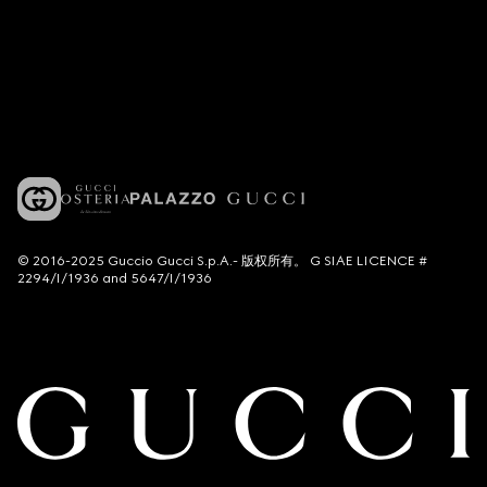
© 2016-2025 Guccio Gucci S.p.A.- 版权所有。 G SIAE LICENCE #
2294/I/1936 and 5647/I/1936