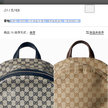
男士
男士箱包
背包
邮差包
托特包
小手袋&手拿包
腰包&单肩包
行李和旅行袋
商品 15
排序方式：
推荐
筛选并排序