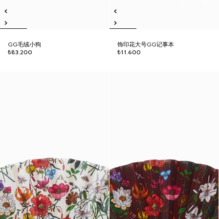
GG毛绒小狗
饰印花大号GG记事本
₺83.200
₺11.600