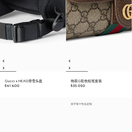
Gucci x HEAD滑雪头盔
饰双G彩色铅笔套装
₺41.600
₺35.050
首字母个性化定制