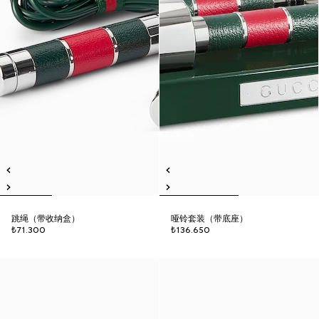
跳绳（带收纳盒）
哑铃套装（带底座）
₺71.300
₺136.650