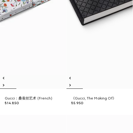
Gucci：桑蚕丝艺术 (French)
《Gucci, The Making Of》
₺14.850
₺5.950