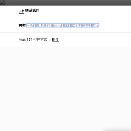
联系我们
男士
男鞋
运动鞋
摩卡新鞋和音乐鞋
凉鞋
驾车鞋
系带鞋
靴子
商品 151
排序方式：
推荐