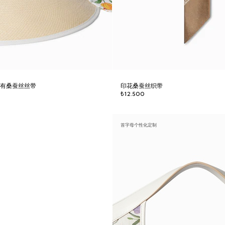
配有桑蚕丝丝带
印花桑蚕丝织带
₺12.500
首字母个性化定制