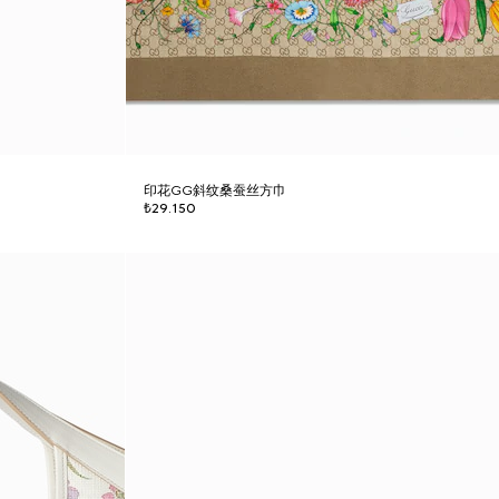
印花GG斜纹桑蚕丝方巾
₺29.150