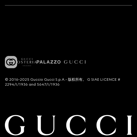
© 2016-2025 Guccio Gucci S.p.A.- 版权所有。 G SIAE LICENCE #
2294/I/1936 and 5647/I/1936