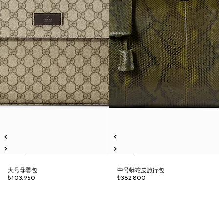
大号母婴包
中号蟒蛇皮旅行包
₺103.950
₺362.800