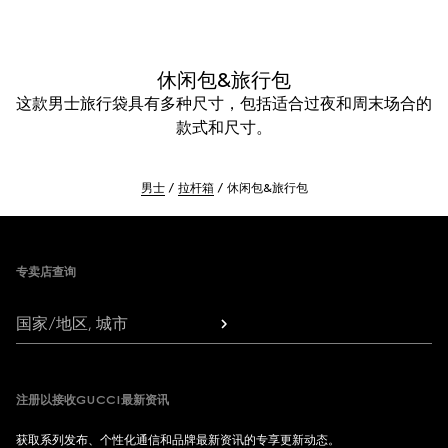
休闲包&旅行包
这款男士旅行袋具有多种尺寸，包括适合过夜和周末场合的
款式和尺寸。
男士
拉杆箱
休闲包&旅行包
Footer
专卖店查询
国家/地区, 城市
注册以接收GUCCI最新资讯
获取系列发布、个性化通信和品牌最新资讯的专享更新动态。