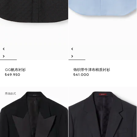
GG帆布衬衫
饰织带牛津布棉质衬衫
₺49.950
₺41.000
秀场款式