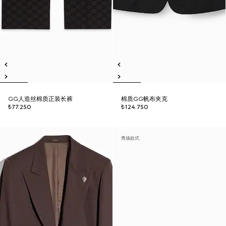
GG人造丝棉质正装长裤
棉质GG帆布夹克
₺77.250
₺124.750
秀场款式