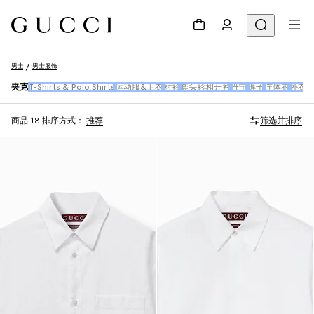
男士
男士服饰
夹克
T-Shirts & Polo Shirts
运动服&卫衣
衬衫
套头衫和开衫
丹宁
裤子
连体衣
外衣
商品 18
排序方式：
推荐
筛选并排序