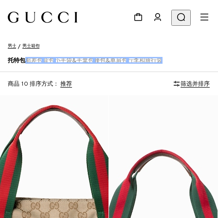
男士
男士箱包
托特包
邮差包
背包
小手袋&手拿包
腰包&单肩包
行李和旅行袋
商品 10
排序方式：
推荐
筛选并排序