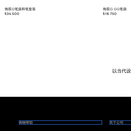
饰双G笔袋和笔套装
饰双G GG笔袋
₺34.500
₺18.750
以当代设
Footer
购物帮助
关于公司