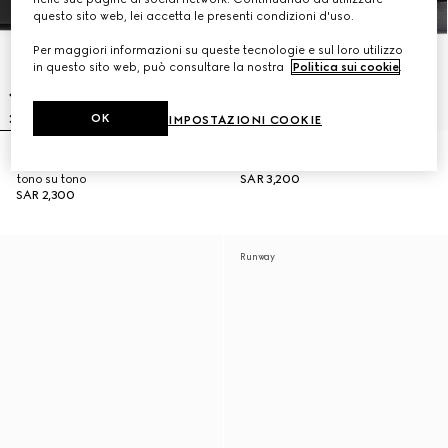
questo sito web, lei accetta le presenti condizioni d'uso.
Per maggiori informazioni su queste tecnologie e sul loro utilizzo
in questo sito web, può consultare la nostra
Politica sui cookie
.
OK
IMPOSTAZIONI COOKIE
Sandalo slider uomo con logo
Sandalo slider uomo
tono su tono
SAR 3,200
SAR 2,300
Runway