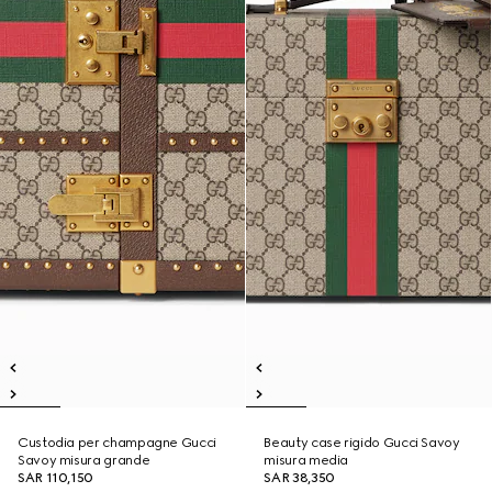
Custodia per champagne Gucci
Beauty case rigido Gucci Savoy
Savoy misura grande
misura media
SAR 110,150
SAR 38,350