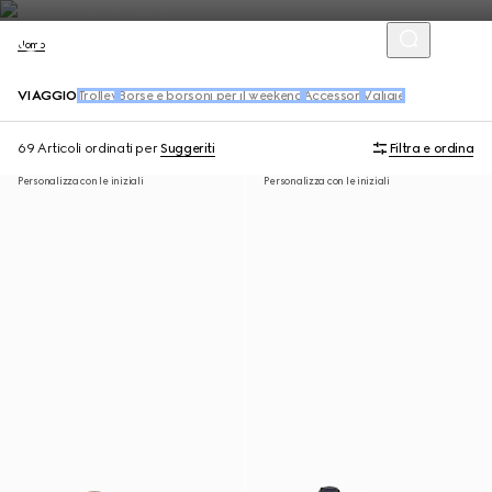
Uomo
VIAGGIO
Trolley
Borse e borsoni per il weekend
Accessori
Valigie
69 Articoli
ordinati per
Suggeriti
Filtra e ordina
Personalizza con le iniziali
Personalizza con le iniziali