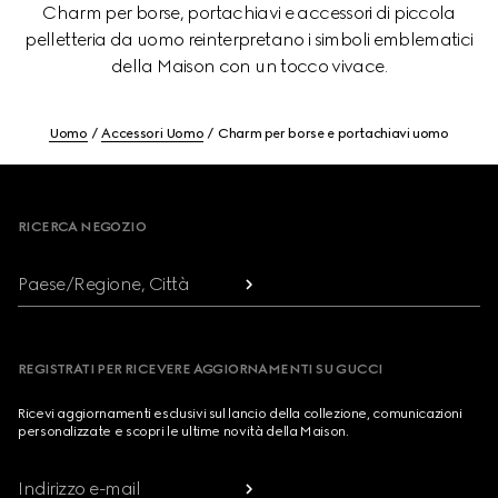
Charm per borse, portachiavi e accessori di piccola
pelletteria da uomo reinterpretano i simboli emblematici
della Maison con un tocco vivace.
Uomo
Accessori Uomo
Charm per borse e portachiavi uomo
Footer
RICERCA NEGOZIO
Paese/Regione, Città
REGISTRATI PER RICEVERE AGGIORNAMENTI SU GUCCI
Ricevi aggiornamenti esclusivi sul lancio della collezione, comunicazioni
personalizzate e scopri le ultime novità della Maison.
Indirizzo e-mail