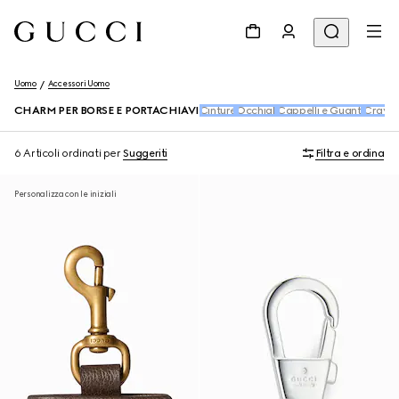
Uomo
Accessori Uomo
CHARM PER BORSE E PORTACHIAVI
Cinture
Occhiali
Cappelli e Guanti
Cravat
6 Articoli
ordinati per
Suggeriti
Filtra e ordina
Personalizza con le iniziali