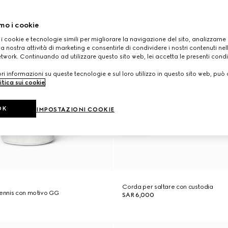
mo i cookie
 i cookie e tecnologie simili per migliorare la navigazione del sito, analizzarne l'
a nostra attività di marketing e consentirle di condividere i nostri contenuti ne
etwork. Continuando ad utilizzare questo sito web, lei accetta le presenti condi
i informazioni su queste tecnologie e sul loro utilizzo in questo sito web, può 
itica sui cookie
.
OK
IMPOSTAZIONI COOKIE
Corda per saltare con custodia
tennis con motivo GG
SAR 6,000