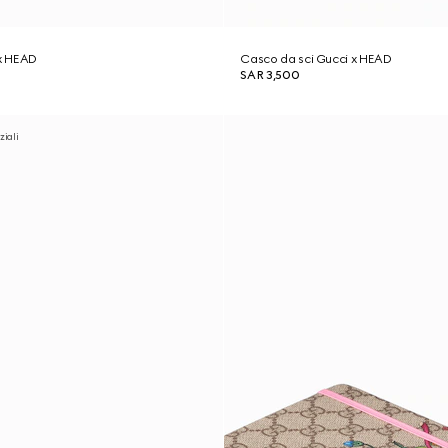
 x HEAD
Casco da sci Gucci x HEAD
SAR 3,500
ziali