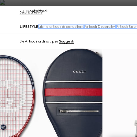
Contattaci
Décor & Lifestyle
LIFESTYLE
Libri e articoli di cancelleria
Articoli Decorativi
Articoli Spor
34 Articoli
ordinati per
Suggeriti