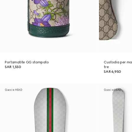
Portamatite GG stampato
Custodia per maz
SAR 1,550
tre
SAR 6,950
Gucci e HEAD
Gucci e HEAD