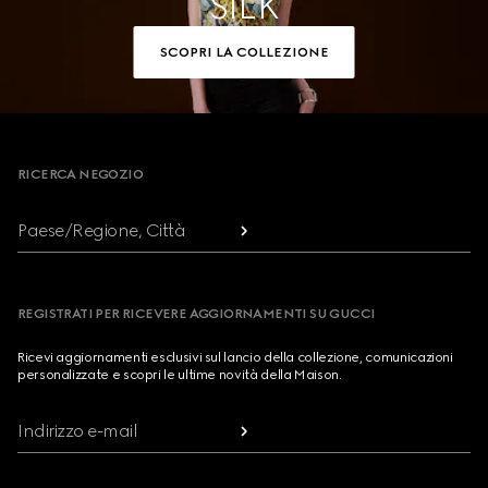
SILK
SCOPRI LA COLLEZIONE
Footer
RICERCA NEGOZIO
Paese/Regione, Città
REGISTRATI PER RICEVERE AGGIORNAMENTI SU GUCCI
Ricevi aggiornamenti esclusivi sul lancio della collezione, comunicazioni
personalizzate e scopri le ultime novità della Maison.
Indirizzo e-mail