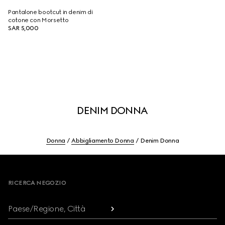
Pantalone bootcut in denim di
cotone con Morsetto
SAR 5,000
DENIM DONNA
Donna
Abbigliamento Donna
Denim Donna
Footer
RICERCA NEGOZIO
Paese/Regione, Città