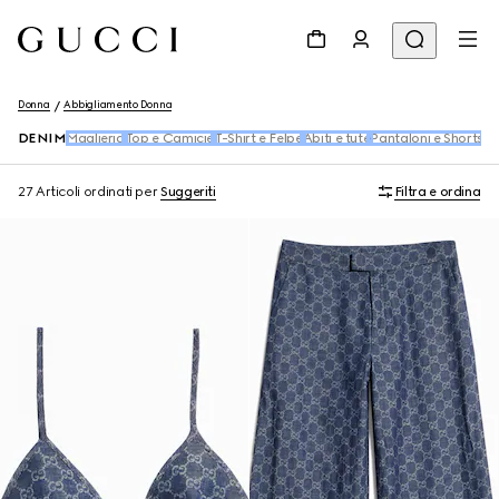
Donna
Abbigliamento Donna
DENIM
Maglieria
Top e Camicie
T-Shirt e Felpe
Abiti e tute
Pantaloni e Shorts
G
27 Articoli
ordinati per
Suggeriti
Filtra e ordina