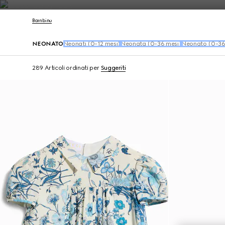
Contattaci
Bambino
NEONATO
Neonati (0-12 mesi)
Neonata (0-36 mesi)
Neonato (0-36
289 Articoli
ordinati per
Suggeriti