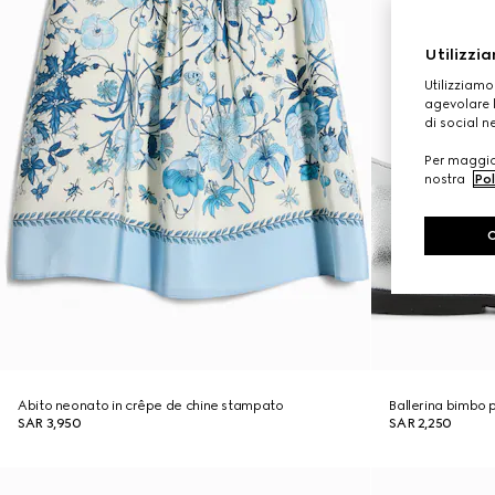
Utilizzia
Utilizziamo
agevolare l
di social n
Per maggior
nostra
Pol
Abito neonato in crêpe de chine stampato
Ballerina bimbo 
SAR 3,950
SAR 2,250