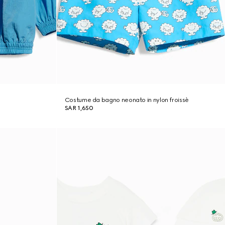
Costume da bagno neonato in nylon froissè
SAR 1,650