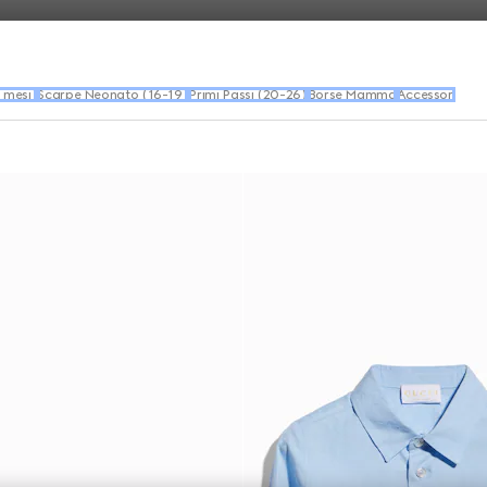
 mesi)
Scarpe Neonato (16-19)
Primi Passi (20-26)
Borse Mamma
Accessori