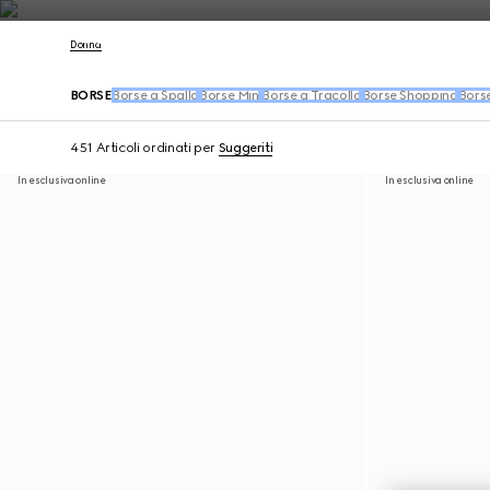
Contattaci
Donna
BORSE
Borse a Spalla
Borse Mini
Borse a Tracolla
Borse Shopping
Bors
451 Articoli
ordinati per
Suggeriti
In esclusiva online
In esclusiva online