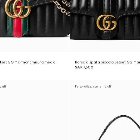
Jetset GG Marmont misura media
Borsa a spalla piccola Jetset GG M
SAR 7,500
ziali
Personalizza con le iniziali