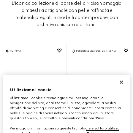
L’iconica collezione di borse della Maison omaggia
la maestria artigianale con pelle raffinata e
materiali pregiati in modelli contemporanei con
distintiva chiusura a pistone.
RUNWAY
PERSONALIZZA CON LE INIZIALI
Utilizziamo i cookie
Utilizziamo i cookie e tecnologie simili per migliorare la
navigazione del sito, analizzarne l'utilizzo, agevolare la nostra
attività di marketing e consentirle di condividere i nostri contenuti
nelle sue pagine di social network. Continuando ad utilizzare
questo sito web, lei accetta le presenti condizioni d'uso.
BORSA A SPALLA GUCCI
BORSA A SPALLA GUCCI
Per maggiori informazioni su queste tecnologie e sul loro utilizzo
JACKIE 1961 MISURA MEDIA
JACKIE 1961 MISURA MEDIA