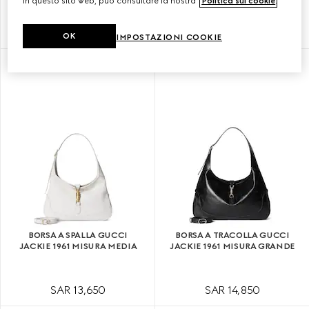
in questo sito web, può consultare la nostra
Politica sui cookie
.
SAR 11,700
SAR 13,650
OK
IMPOSTAZIONI COOKIE
BORSA A SPALLA GUCCI
BORSA A TRACOLLA GUCCI
JACKIE 1961 MISURA MEDIA
JACKIE 1961 MISURA GRANDE
SAR 13,650
SAR 14,850