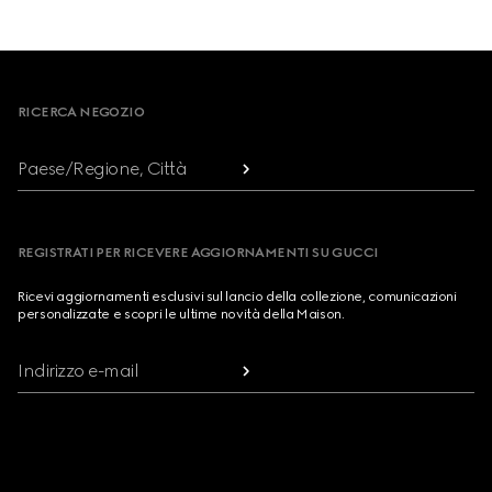
Footer
RICERCA NEGOZIO
Paese/Regione, Città
REGISTRATI PER RICEVERE AGGIORNAMENTI SU GUCCI
Ricevi aggiornamenti esclusivi sul lancio della collezione, comunicazioni
personalizzate e scopri le ultime novità della Maison.
Indirizzo e-mail