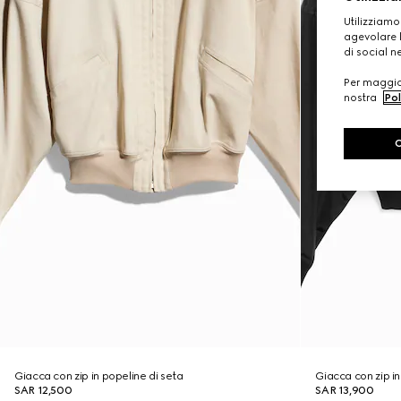
Utilizziamo
agevolare l
di social n
Per maggior
nostra
Pol
Giacca con zip in popeline di seta
Giacca con zip in
SAR 12,500
SAR 13,900