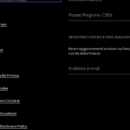
ONI AZIENDALI
RICERCA NEGOZIO
Paese/Regione, Città
brium
REGISTRATI PER RICEVERE AGGIO
Ricevi aggiornamenti esclusivi sul lan
oi
novità della Maison.
Indirizzo e-mail
ulla Privacy
Cookie
ONI COOKIE
Societarie
 Disclosure Policy