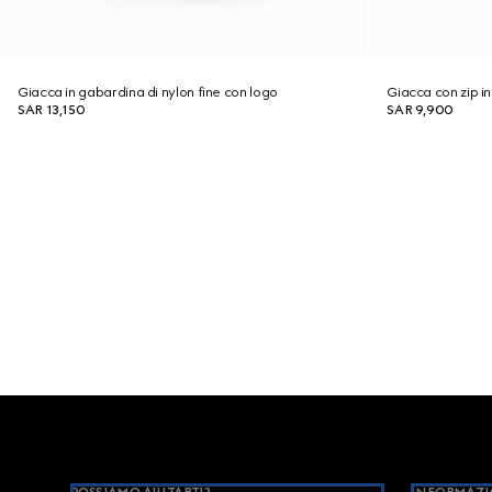
Giacca in gabardina di nylon fine con logo
Giacca con zip in
SAR 13,150
SAR 9,900
Footer