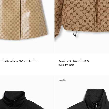
suto di cotone GG spalmato
Bomber in tessuto GG
SAR 12,500
Novità