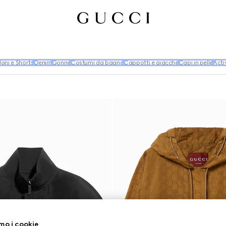
oni e Shorts
Denim
Gonne
Costumi da bagno
Cappotti e giacche
Capi in pelle
Acti
mo i cookie