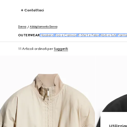
Contattaci
Donna
Abbigliamento Donna
OUTERWEAR
Maglieria
Top e Camicie
T-Shirt e Felpe
Abiti e tute
Pantal
11 Articoli
ordinati per
Suggeriti
Utilizzia