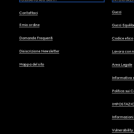
POSSIAMO AIUTARTI?
INFORMAZI
Gucci
Contattaci
Il mio ordine
Gucci Equili
Domande Frequenti
Codice etico
Disiscrizione Newsletter
Lavora con n
Mappa del sito
Area Legale
Informativa s
Politica sui 
IMPOSTAZI
Informazioni 
Vulnerability