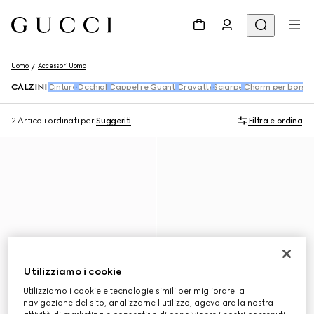
Uomo
Accessori Uomo
CALZINI
Cinture
Occhiali
Cappelli e Guanti
Cravatte
Sciarpe
Charm per borse 
2 Articoli
ordinati per
Suggeriti
Filtra e ordina
Utilizziamo i cookie
Utilizziamo i cookie e tecnologie simili per migliorare la
navigazione del sito, analizzarne l'utilizzo, agevolare la nostra