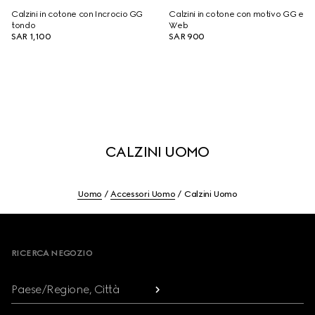
Calzini in cotone con Incrocio GG
Calzini in cotone con motivo GG e
tondo
Web
SAR 1,100
SAR 900
CALZINI UOMO
Uomo
Accessori Uomo
Calzini Uomo
Footer
RICERCA NEGOZIO
Paese/Regione, Città