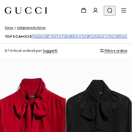
Donna
Abbigliamento Donna
TOP E CAMICIE
Maglieria
T-Shirt e Felpe
Abiti e tute
Pantaloni e Shorts
Denim
G
87 Articoli
ordinati per
Suggeriti
Filtra e ordina