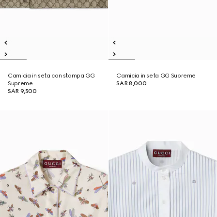
Camicia in seta con stampa GG
Camicia in seta GG Supreme
Supreme
SAR 8,000
SAR 9,500