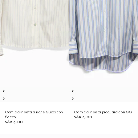
Camicia in seta a righe Gucci con
Camicia in seta jacquard con GG
fiocco
SAR 7,500
SAR 7,500