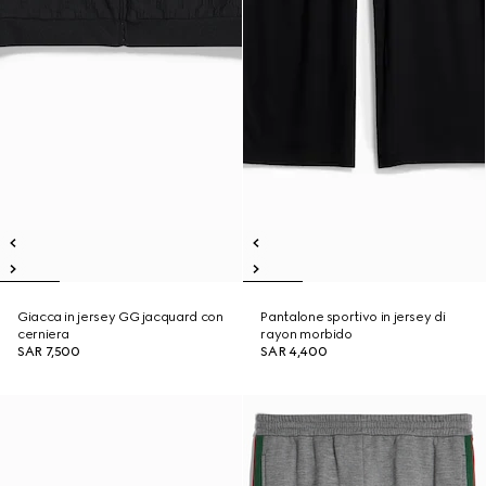
Giacca in jersey GG jacquard con
Pantalone sportivo in jersey di
cerniera
rayon morbido
SAR 7,500
SAR 4,400