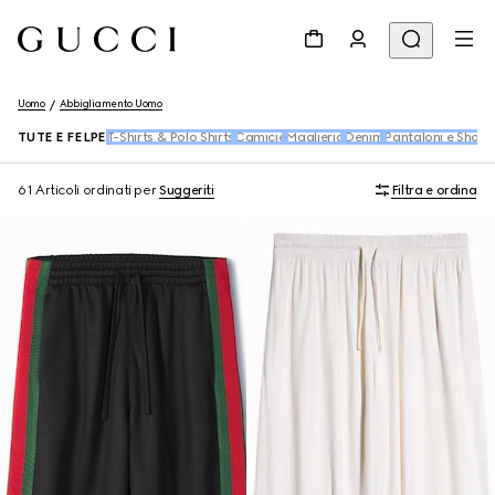
Uomo
Abbigliamento Uomo
TUTE E FELPE
T-Shirts & Polo Shirts
Camicie
Maglieria
Denim
Pantaloni e Short
61 Articoli
ordinati per
Suggeriti
Filtra e ordina