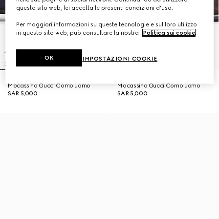
questo sito web, lei accetta le presenti condizioni d'uso.
Per maggiori informazioni su queste tecnologie e sul loro utilizzo
in questo sito web, può consultare la nostra
Politica sui cookie
.
OK
IMPOSTAZIONI COOKIE
Mocassino Gucci Como uomo
Mocassino Gucci Como uomo
SAR 5,000
SAR 5,000