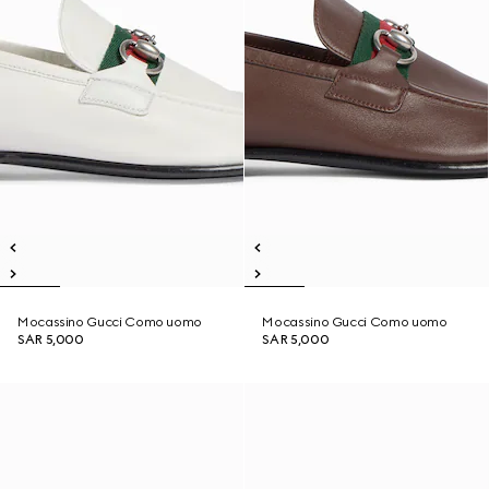
Mocassino Gucci Como uomo
Mocassino Gucci Como uomo
SAR 5,000
SAR 5,000