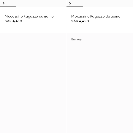
Mocassino Ragazzo da uomo
Mocassino Ragazzo da uomo
SAR 4,450
SAR 4,450
Runway