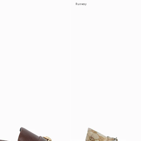
Runway