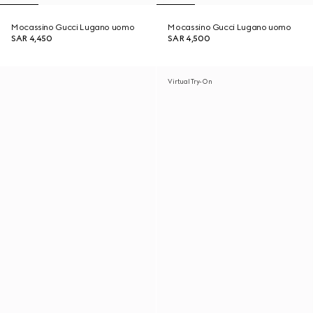
Mocassino Gucci Lugano uomo
Mocassino Gucci Lugano uomo
SAR 4,450
SAR 4,500
Virtual Try-On