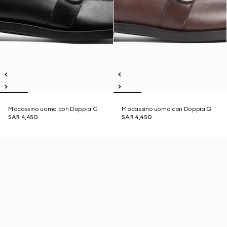
Mocassino uomo con Doppia G
Mocassino uomo con Doppia G
SAR 4,450
SAR 4,450