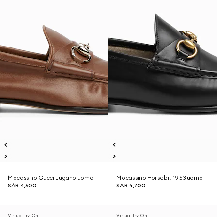
Mocassino Gucci Lugano uomo
Mocassino Horsebit 1953 uomo
SAR 4,500
SAR 4,700
Virtual Try-On
Virtual Try-On