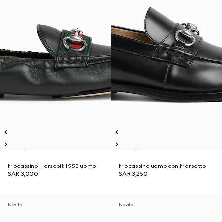
Mocassino Horsebit 1953 uomo
Mocassino uomo con Morsetto
SAR 3,000
SAR 3,250
Novità
Novità