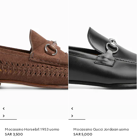
Mocassino Horsebit 1953 uomo
Mocassino Gucci Jordaan uomo
SAR 3,500
SAR 5,000