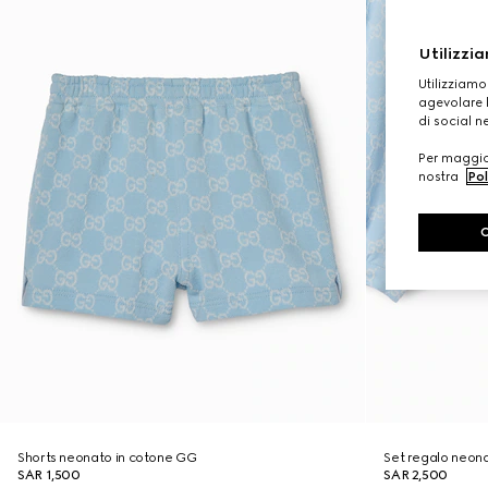
Utilizzia
Utilizziamo
agevolare l
di social n
Per maggior
nostra
Pol
Shorts neonato in cotone GG
Set regalo neona
SAR 1,500
SAR 2,500