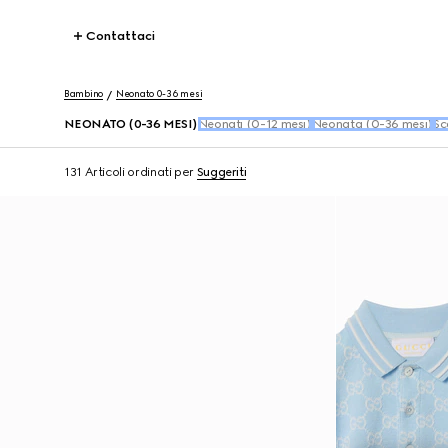
Contattaci
Bambino
Neonato 0-36 mesi
NEONATO (0-36 MESI)
Neonati (0-12 mesi)
Neonata (0-36 mesi)
Sc
131 Articoli
ordinati per
Suggeriti