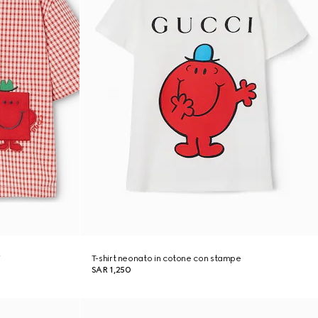
i
T-shirt neonato in cotone con stampe
SAR 1,250