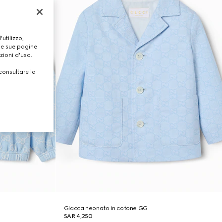
utilizzo,
lle sue pagine
zioni d'uso.
consultare la
Giacca neonato in cotone GG
SAR 4,250