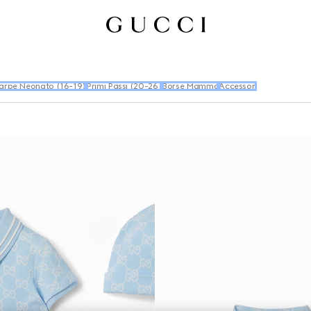
arpe Neonato (16-19)
Primi Passi (20-26)
Borse Mamma
Accessori