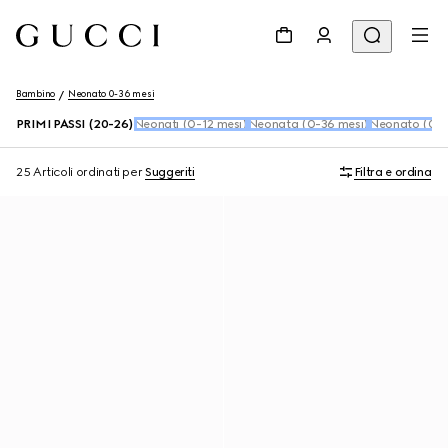
Bambino
Neonato 0-36 mesi
PRIMI PASSI (20-26)
Neonati (0-12 mesi)
Neonata (0-36 mesi)
Neonato (0-3
25 Articoli
ordinati per
Suggeriti
Filtra e ordina