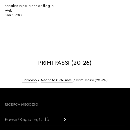
Sneaker in pelle con dettaglio
Web
SAR 1,900
PRIMI PASSI (20-26)
Bambino
Neonato 0-36 mesi
Primi Passi (20-26)
Footer
RICERCA NEGOZIO
Paese/Regione, Città