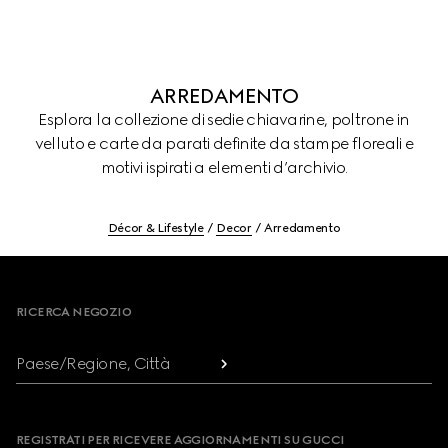
ARREDAMENTO
Esplora la collezione di sedie chiavarine, poltrone in
velluto e carte da parati definite da stampe floreali e
motivi ispirati a elementi d’archivio.
Décor & Lifestyle
Decor
Arredamento
Footer
RICERCA NEGOZIO
Paese/Regione, Città
REGISTRATI PER RICEVERE AGGIORNAMENTI SU GUCCI