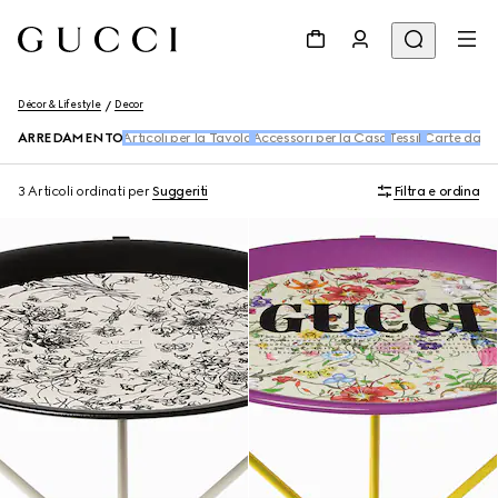
Décor & Lifestyle
Decor
ARREDAMENTO
Articoli per la Tavola
Accessori per la Casa
Tessili
Carte da pa
3 Articoli
ordinati per
Suggeriti
Filtra e ordina