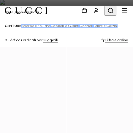
Donna
Accessori Donna
CINTURE
Sciarpe e Foulard
Cappelli e Guanti
Occhiali
Calze e Calzini
85 Articoli
ordinati per
Suggeriti
Filtra e ordina