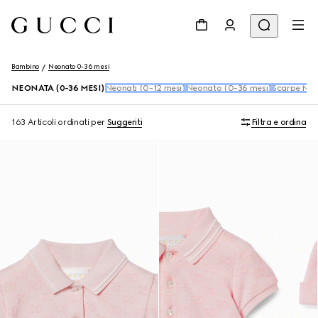
Bambino
Neonato 0-36 mesi
NEONATA (0-36 MESI)
Neonati (0-12 mesi)
Neonato (0-36 mesi)
Scarpe Neo
163 Articoli
ordinati per
Suggeriti
Filtra e ordina