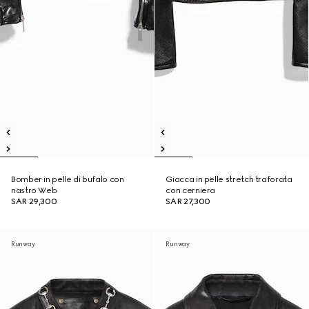
Bomber in pelle di bufalo con
Giacca in pelle stretch traforata
nastro Web
con cerniera
SAR 29,300
SAR 27,300
Runway
Runway