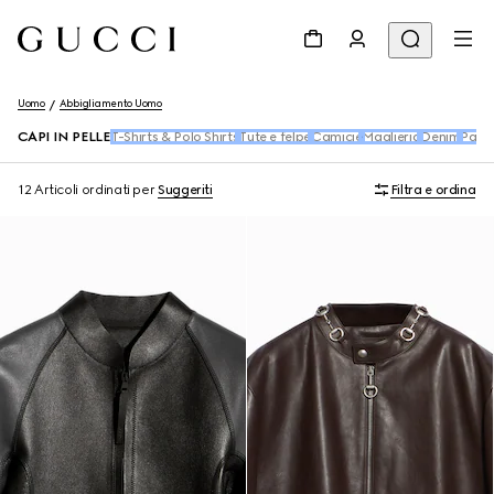
Uomo
Abbigliamento Uomo
CAPI IN PELLE
T-Shirts & Polo Shirts
Tute e felpe
Camicie
Maglieria
Denim
Panta
12 Articoli
ordinati per
Suggeriti
Filtra e ordina