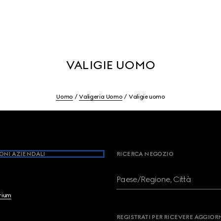
VALIGIE UOMO
Uomo
Valigeria Uomo
Valigie uomo
ONI AZIENDALI
RICERCA NEGOZIO
Paese/Regione, Città
brium
REGISTRATI PER RICEVERE AGGIO