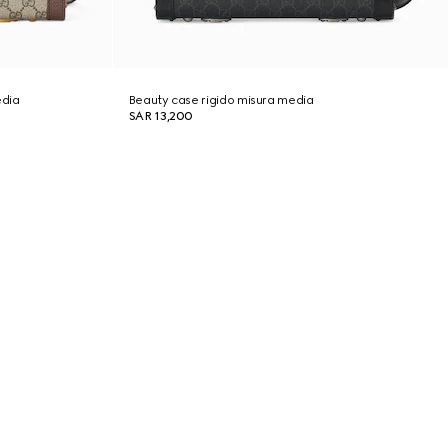
edia
Beauty case rigido misura media
SAR 13,200