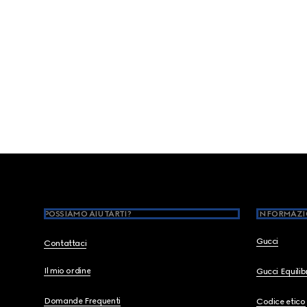
Footer
POSSIAMO AIUTARTI?
INFORMAZI
Gucci
Contattaci
Il mio ordine
Gucci Equili
Domande Frequenti
Codice etico