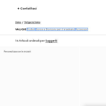
Contattaci
Uomo
Valigeria Uomo
VALIGIE
Trolley
Borse e Borsoni per il weekend
Accessori
14 Articoli
ordinati per
Suggeriti
Personalizza con le iniziali