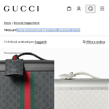
Donna
Borse da Viaggio Donna
TROLLEY
Borse e borsoni per il weekend
Accessori
Valigie
11 Articoli
ordinati per
Suggeriti
Filtra e ordina
Personalizza con le iniziali