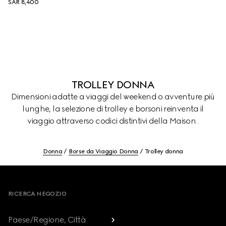
SAR 8,400
TROLLEY DONNA
Dimensioni adatte a viaggi del weekend o avventure più
lunghe, la selezione di trolley e borsoni reinventa il
viaggio attraverso codici distintivi della Maison .
Donna
Borse da Viaggio Donna
Trolley donna
Footer
RICERCA NEGOZIO
Paese/Regione, Città