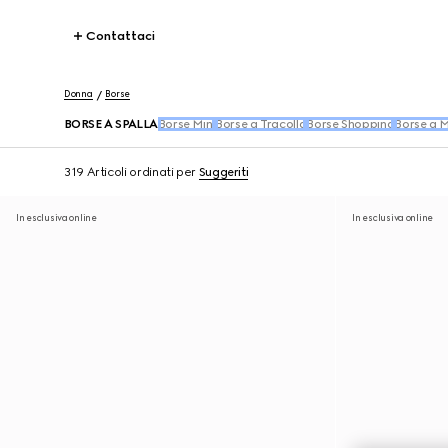
Contattaci
Donna
Borse
BORSE A SPALLA
Borse Mini
Borse a Tracolla
Borse Shopping
Borse a 
319 Articoli
ordinati per
Suggeriti
In esclusiva online
In esclusiva online