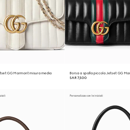
Jetset GG Marmont misura media
Borsa a spalla piccola Jetset GG M
SAR 7,500
ziali
Personalizza con le iniziali