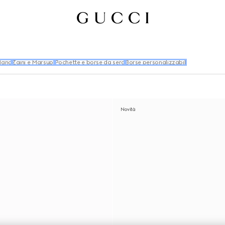
Mano
Zaini e Marsupi
Pochette e borse da sera
Borse personalizzabili
Novità