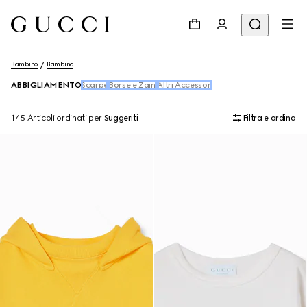
Bambino
Bambino
ABBIGLIAMENTO
Scarpe
Borse e Zaini
Altri Accessori
145 Articoli
ordinati per
Suggeriti
Filtra e ordina