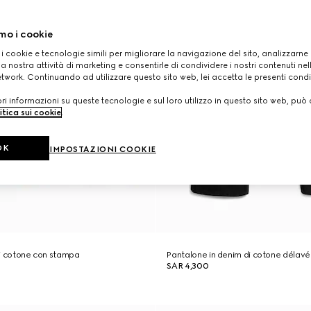
mo i cookie
 i cookie e tecnologie simili per migliorare la navigazione del sito, analizzarne l'
a nostra attività di marketing e consentirle di condividere i nostri contenuti ne
etwork. Continuando ad utilizzare questo sito web, lei accetta le presenti condi
i informazioni su queste tecnologie e sul loro utilizzo in questo sito web, può 
itica sui cookie
.
OK
IMPOSTAZIONI COOKIE
 di cotone con stampa
Pantalone in denim di cotone délavé
SAR 4,300