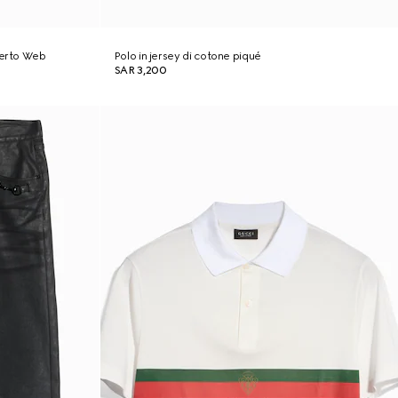
serto Web
Polo in jersey di cotone piqué
SAR 3,200