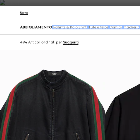
Contattaci
Uomo
ABBIGLIAMENTO
T-Shirts & Polo Shirts
Tute e felpe
Camicie
Maglieria
494 Articoli
ordinati per
Suggeriti