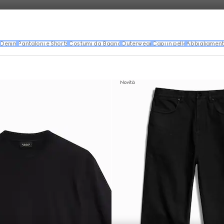
Denim
Pantaloni e Shorts
Costumi da Bagno
Outerwear
Capi in pelle
Abbigliament
Novità