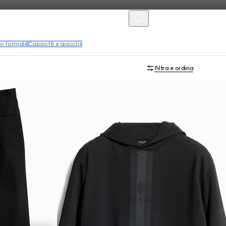
MENU
o formale
Cappotti e giacche
Filtra e ordina