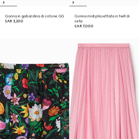
Gonna in gabardina di cotone GG
Gonna midi plissettata in twill di
SAR 3,200
seta
SAR 7,000