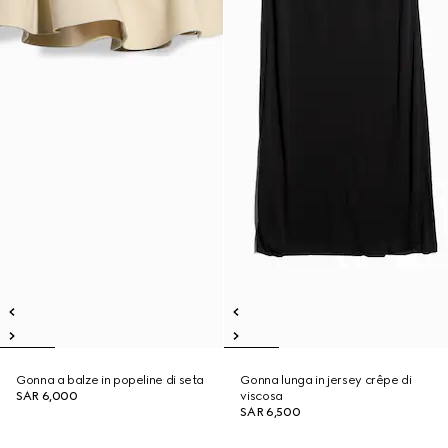
Gonna a balze in popeline di seta
Gonna lunga in jersey crêpe di
SAR 6,000
viscosa
SAR 6,500