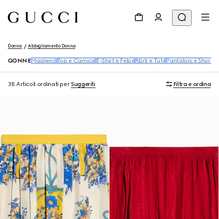
Donna
Abbigliamento Donna
GONNE
Maglieria
Top e Camicie
T-Shirt e Felpe
Abiti e Tute
Pantaloni e Shorts
38 Articoli
ordinati per
Suggeriti
Filtra e ordina