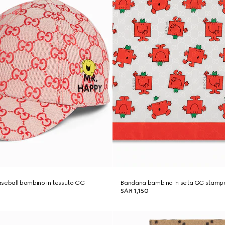
aseball bambino in tessuto GG
Bandana bambino in seta GG stamp
SAR 1,150