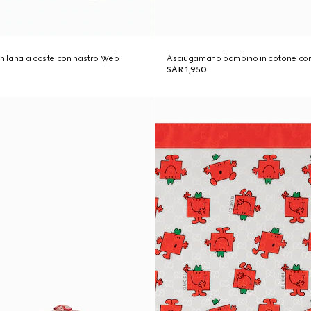
in lana a coste con nastro Web
Asciugamano bambino in cotone co
SAR 1,950