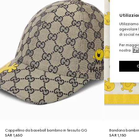
Utilizzia
Utilizziamo
agevolare l
di social n
Per maggior
nostra
Pol
Cappellino da baseball bambino in tessuto GG
Bandana bambin
SAR 1,650
SAR 1,150