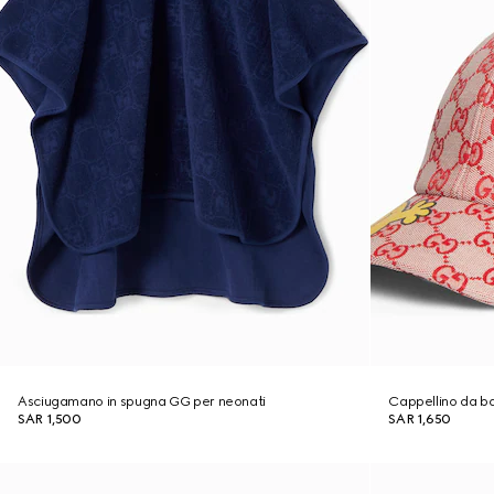
Asciugamano in spugna GG per neonati
Cappellino da b
SAR 1,500
SAR 1,650