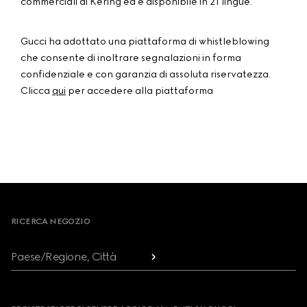
commerciali di Kering ed è disponibile in 21 lingue.
Gucci ha adottato una piattaforma di whistleblowing
che consente di inoltrare segnalazioni in forma
confidenziale e con garanzia di assoluta riservatezza.
Clicca
qui
per accedere alla piattaforma
Footer
RICERCA NEGOZIO
Paese/Regione, Città