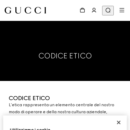
CODICE ETICO
CODICE ETICO
L’etica rappresenta un elemento centrale del nostro
modo di operare e della nostra cultura aziendale,
fondata sull’integrità. Per Kering rappresenta un forte
impegno morale nonché un elemento di affidabilità
Utilizziamo i cookie