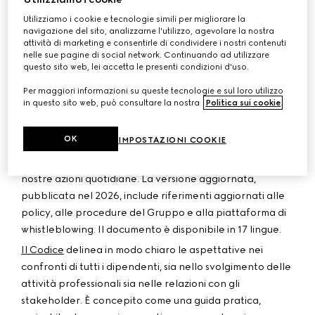
indispensabile per la crescita sostenibile del business.
Utilizziamo i cookie e tecnologie simili per migliorare la
Questa cultura si fonda sul rispetto delle leggi e dei
navigazione del sito, analizzarne l'utilizzo, agevolare la nostra
regolamenti, oltre che sull’impegno quotidiano di
attività di marketing e consentirle di condividere i nostri contenuti
nelle sue pagine di social network. Continuando ad utilizzare
ciascun dipendente verso i valori del Gruppo. Kering
questo sito web, lei accetta le presenti condizioni d'uso.
adotta una politica di tolleranza zero nei confronti della
corruzione e di qualsiasi violazione dei principi di
Per maggiori informazioni su queste tecnologie e sul loro utilizzo
in questo sito web, può consultare la nostra
Politica sui cookie
.
integrità.
Dal 2005, sulla scia della Carta Etica adottata nel 1996,
OK
IMPOSTAZIONI COOKIE
il Codice Etico di Kering definisce i principi fondamentali
che costituiscono il quadro di riferimento e guidano le
nostre azioni quotidiane. La versione aggiornata,
pubblicata nel 2026, include riferimenti aggiornati alle
policy, alle procedure del Gruppo e alla piattaforma di
whistleblowing. Il documento è disponibile in 17 lingue.
Il Codice
delinea in modo chiaro le aspettative nei
confronti di tutti i dipendenti, sia nello svolgimento delle
attività professionali sia nelle relazioni con gli
stakeholder. È concepito come una guida pratica,