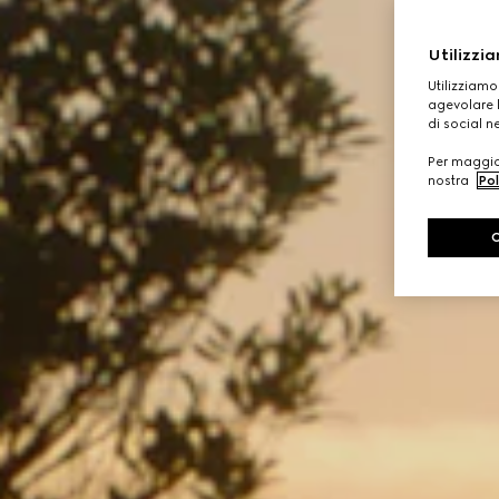
Utilizzia
Utilizziamo
agevolare l
di social n
Per maggior
nostra
Pol