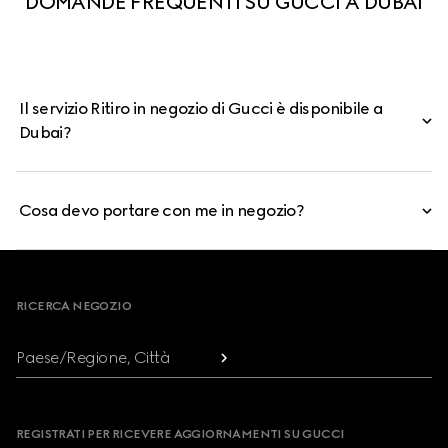
DOMANDE FREQUENTI SU GUCCI A DUBAI
Il servizio Ritiro in negozio di Gucci è disponibile a
Dubai?
Cosa devo portare con me in negozio?
Footer
RICERCA NEGOZIO
Paese/Regione, Città
REGISTRATI PER RICEVERE AGGIORNAMENTI SU GUCCI