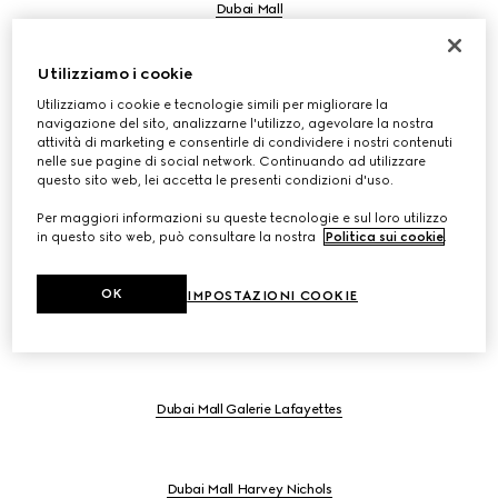
Dubai Mall
Utilizziamo i cookie
Mall of the Emirates
Utilizziamo i cookie e tecnologie simili per migliorare la
navigazione del sito, analizzarne l'utilizzo, agevolare la nostra
attività di marketing e consentirle di condividere i nostri contenuti
nelle sue pagine di social network. Continuando ad utilizzare
Dubai Mall Bloomingdales
questo sito web, lei accetta le presenti condizioni d'uso.
Per maggiori informazioni su queste tecnologie e sul loro utilizzo
in questo sito web, può consultare la nostra
Politica sui cookie
.
Dubai Mall Kids
OK
IMPOSTAZIONI COOKIE
Dubai Mall Level Shoes
Dubai Mall Galerie Lafayettes
Dubai Mall Harvey Nichols