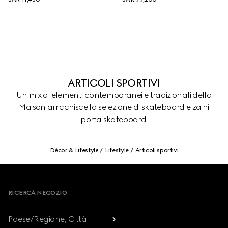
ARTICOLI SPORTIVI
Un mix di elementi contemporanei e tradizionali della
Maison arricchisce la selezione di skateboard e zaini
porta skateboard.
Décor & Lifestyle
Lifestyle
Articoli sportivi
Footer
RICERCA NEGOZIO
Paese/Regione, Città