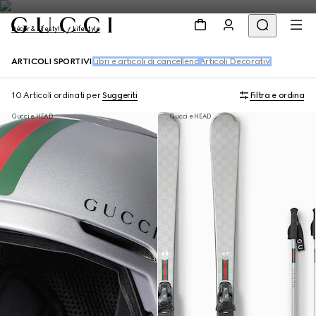
Décor & Lifestyle
Lifestyle
ARTICOLI SPORTIVI
Libri e articoli di cancelleria
Articoli Decorativi
10 Articoli
ordinati per
Suggeriti
Filtra e ordina
Gucci e HEAD
Gucci e HEAD