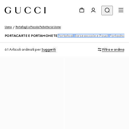
Uomo
Portafogli e Piccola Pelletteria Uomo
PORTACARTE E PORTAMONETE
Portafogli
Borse piccole e Pouch
Portachiavi
61 Articoli
ordinati per
Suggeriti
Filtra e ordina