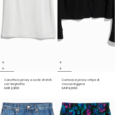
Canotta in jersey a coste stretch
Camicia in jersey crêpe di
con targhetta
viscosa leggera
SAR 2,300
SAR 5,000
Novità
Novità