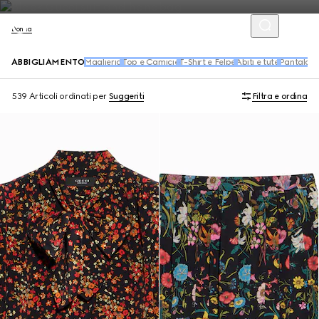
Donna
ABBIGLIAMENTO
Maglieria
Top e Camicie
T-Shirt e Felpe
Abiti e tute
Pantaloni 
539 Articoli
ordinati per
Suggeriti
Filtra e ordina