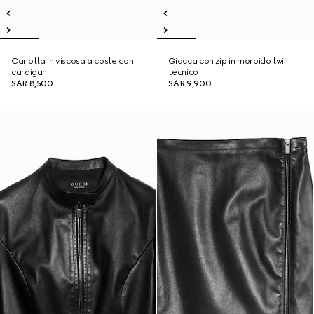
Canotta in viscosa a coste con
Giacca con zip in morbido twill
cardigan
tecnico
SAR 8,500
SAR 9,900