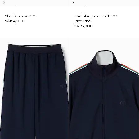
Shorts in raso GG
Pantalone in acetato GG
SAR 4,100
jacquard
SAR 7,300