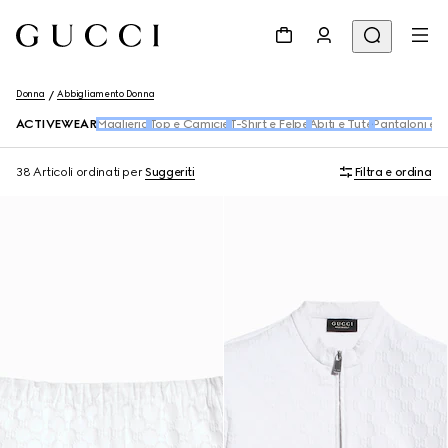
Donna
Abbigliamento Donna
ACTIVEWEAR
Maglieria
Top e Camicie
T-Shirt e Felpe
Abiti e Tute
Pantaloni e S
38 Articoli
ordinati per
Suggeriti
Filtra e ordina