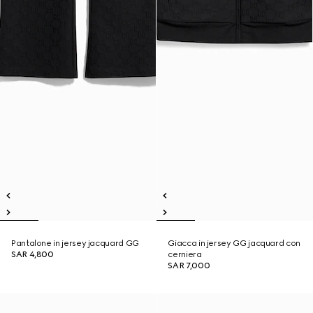
Pantalone in jersey jacquard GG
Giacca in jersey GG jacquard con
SAR 4,800
cerniera
SAR 7,000