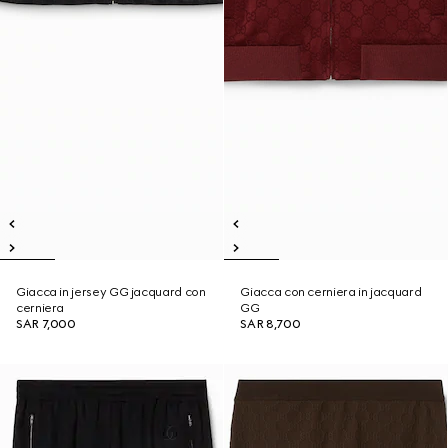
Giacca in jersey GG jacquard con
Giacca con cerniera in jacquard
cerniera
GG
SAR 7,000
SAR 8,700