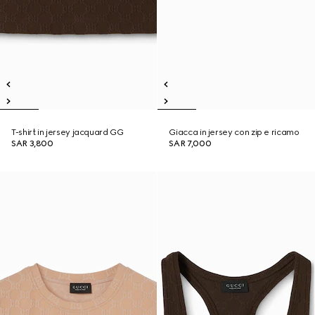
T-shirt in jersey jacquard GG
Giacca in jersey con zip e ricamo
SAR 3,800
SAR 7,000