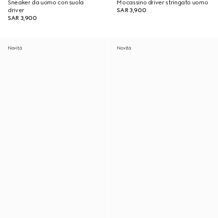
Sneaker da uomo con suola
Mocassino driver stringato uomo
driver
SAR 3,900
SAR 3,900
Novità
Novità