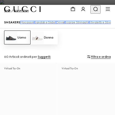
Uomo
Scarpe Uomo
SNEAKERS
Mocassini
Sandali e Slider
Driver
Scarpe Stringate
Stivaletti e Stivali
Uomo
Donna
60 Articoli
ordinati per
Suggeriti
Filtra e ordina
Virtual Try-On
Virtual Try-On