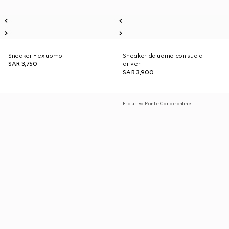
Sneaker Flex uomo
Sneaker da uomo con suola
SAR 3,750
driver
SAR 3,900
Esclusiva Monte Carlo e online