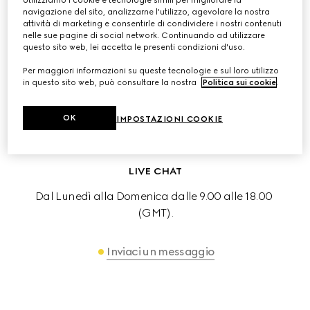
Utilizziamo i cookie e tecnologie simili per migliorare la
navigazione del sito, analizzarne l'utilizzo, agevolare la nostra
E-MAIL
attività di marketing e consentirle di condividere i nostri contenuti
nelle sue pagine di social network. Continuando ad utilizzare
Un Client Advisor risponderà alla tua richiesta
questo sito web, lei accetta le presenti condizioni d'uso.
Per maggiori informazioni su queste tecnologie e sul loro utilizzo
in questo sito web, può consultare la nostra
Politica sui cookie
.
Scrivici
OK
IMPOSTAZIONI COOKIE
LIVE CHAT
Dal Lunedì alla Domenica dalle 9.00 alle 18.00 
(GMT).
Inviaci un messaggio