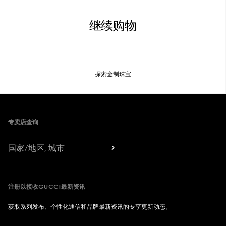
继续购物
探索金制珠宝
Footer
专卖店查询
国家/地区, 城市
注册以接收GUCCI最新资讯
获取系列发布、个性化通信和品牌最新资讯的专享更新动态。