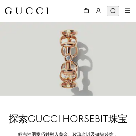
探索GUCCI HORSEBIT珠宝
标志性图案巧妙融入黄金、玫瑰金以及镶钻装饰，