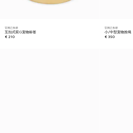
官网已售罄
官网已售罄
互扣式双G宠物标签
小/中型宠物拴绳
€ 210
€ 350