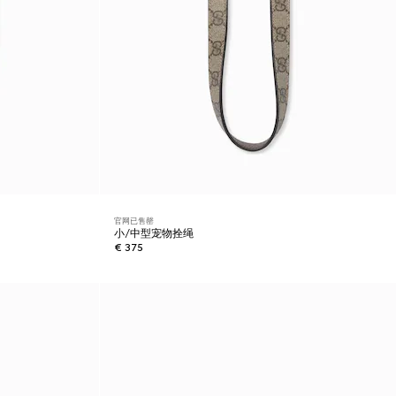
官网已售罄
小/中型宠物拴绳
€ 375