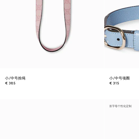
小/中号拴绳
小/中号项圈
€ 385
€ 315
首字母个性化定制