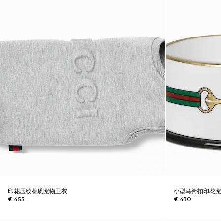
印花压纹棉质宠物卫衣
小型马衔扣印花
€ 455
€ 430