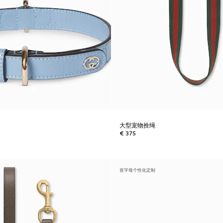
大型宠物拴绳
€ 375
首字母个性化定制