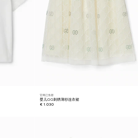
官网已售罄
婴儿GG刺绣薄纱连衣裙
€ 1.030