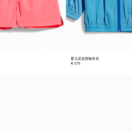
裤
婴儿尼龙褶皱夹克
€ 575