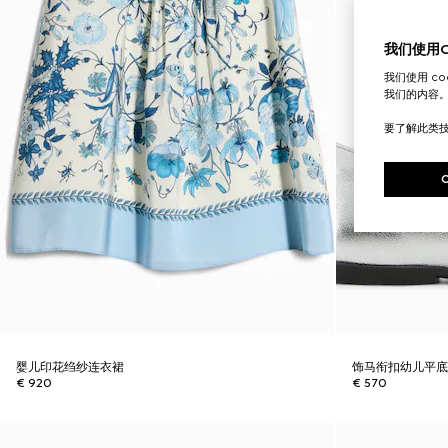
我们使用Co
我们使用 c
我们的内容
要了解此类
婴儿印花绉纱连衣裙
饰马衔扣幼儿平
€ 920
€ 570