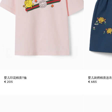
婴儿印花棉质T恤
婴儿刺绣棉质连
€ 205
€ 685