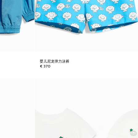
婴儿尼龙弹力泳裤
€ 370