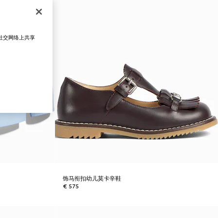
在社交网络上共享
饰马衔扣幼儿莫卡辛鞋
€ 575