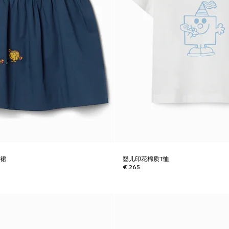
衣裙
婴儿印花棉质T恤
€ 265