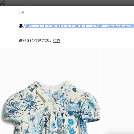
联系我们
儿童
婴儿
新生儿(0-12月)
女童(0-36月)
男童(0-36月)
婴儿鞋
学步鞋
尿布袋
商品 291
排序方式：
推荐