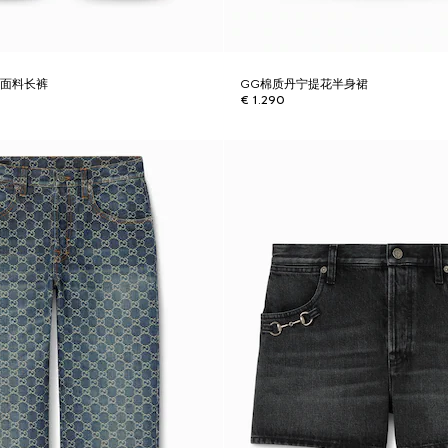
宁面料长裤
GG棉质丹宁提花半身裙
€ 1.290