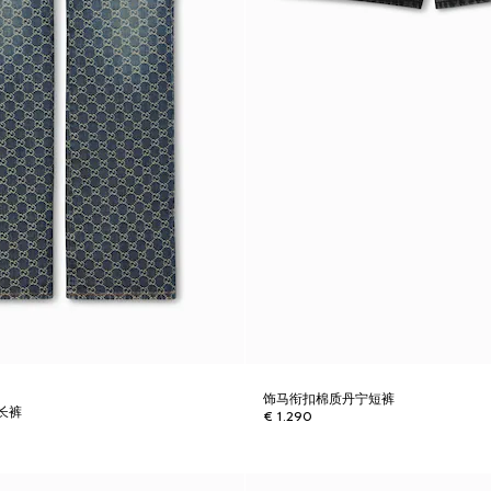
饰马衔扣棉质丹宁短裤
长裤
€ 1.290