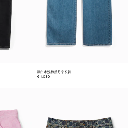
漂白水洗棉质丹宁长裤
€ 1.030