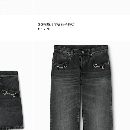
GG棉质丹宁提花半身裙
€ 1.290