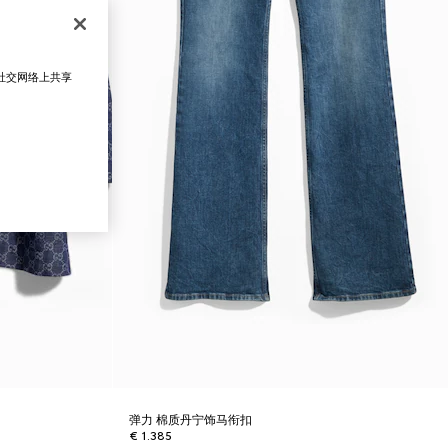
在社交网络上共享
弹力 棉质丹宁饰马衔扣
€ 1.385