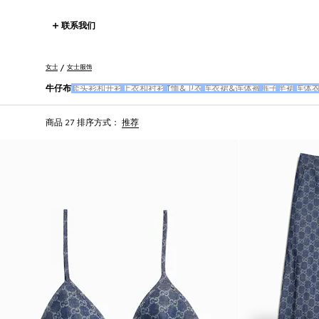
联系我们
女士
女士服饰
牛仔布
套头衫和开衫
上衣和衬衫
T恤&卫衣
连衣裙&连体裤
裤子
半裙
连体
商品 27
排序方式：
推荐