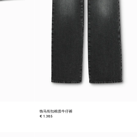
饰马衔扣棉质牛仔裤
€ 1.385