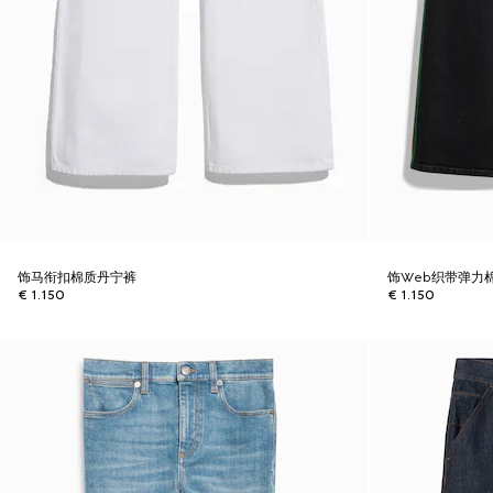
饰马衔扣棉质丹宁裤
饰Web织带弹力
€ 1.150
€ 1.150