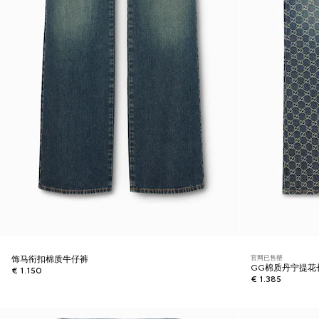
官网已售罄
饰马衔扣棉质牛仔裤
GG棉质丹宁提花
€ 1.150
€ 1.385