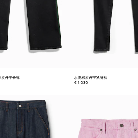
棉质丹宁长裤
水洗棉质丹宁紧身裤
€ 1.030