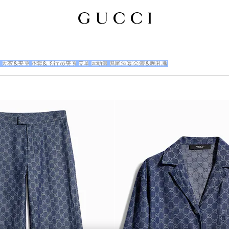
衣
大衣&夹克
外套&飞行员夹克
皮革
运动装
鸡尾酒宴会装&晚礼服