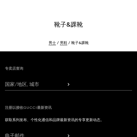
靴子&踝靴
男士
男鞋
靴子&踝靴
Footer
专卖店查询
国家/地区, 城市
注册以接收GUCCI最新资讯
获取系列发布、个性化通信和品牌最新资讯的专享更新动态。
电子邮件