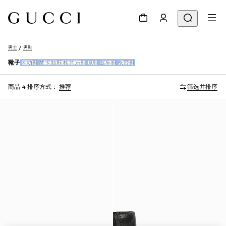
男士
男鞋
靴子
运动鞋
摩卡新鞋和音乐鞋
凉鞋
驾车鞋
系带鞋
商品 4
排序方式：
推荐
筛选并排序